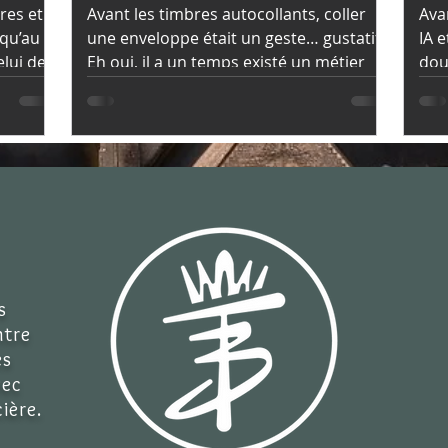
res et
Avant les timbres autocollants, coller
Ava
squ’au
une enveloppe était un geste… gustatif.
IA 
elui de
Eh oui, il a un temps existé un métier
douc
à la
peu connu et plutôt insolite : lécheur de
com
timbre !
du 
tél
sta
s
ntre
es
vec
ière.