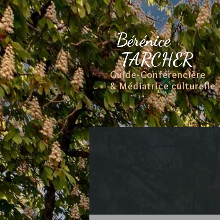
Bérénice
TARCHER
Guide-Conférencière
& Médiatrice culturelle