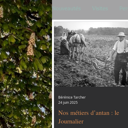
Nouveautés
Visites
Per
Bérénice Tarcher
24 juin 2025
Nos métiers d’antan : le
Journalier