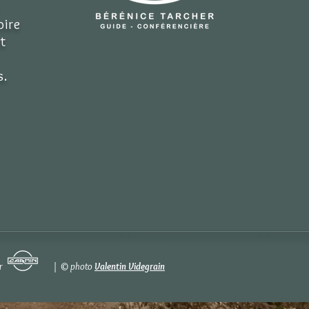
oire
t
s.
logo par | © photo
Valentin Videgrain