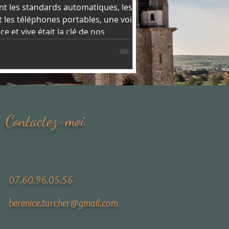
nt les standards automatiques, les
et les téléphones portables, une voix
e et vive était la clé de nos
munications : celle de la demoiselle
téléphone, aussi appelée «
éphoniste » ou « opératrice de
ndard ».
Contactez-moi
07.60.96.05.56
berenice.tarcher@gmail.com