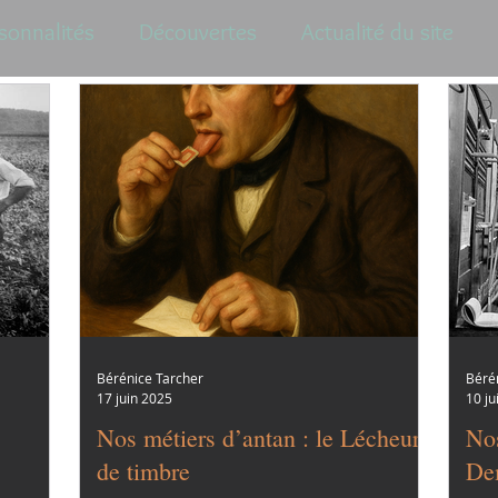
sonnalités
Découvertes
Actualité du site
Bérénice Tarcher
Béré
17 juin 2025
10 ju
Nos métiers d’antan : le Lécheur
Nos
de timbre
De