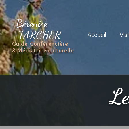
Bérénice
TARCHER
Accueil
Vis
Guide-Conférencière
& Médiatrice culturelle
Le