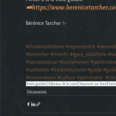
➡️https://www.berenicetarcher.c
Bérénice Tarcher ✨
#chateaudelaloire
#regioncentre
#oeuvred
#loiretcher
#mon41
#igers_valdeloire
#to
#tourismelocal
#tourismevert
#patrimoine
#valdeloire
#francetourisme
#guide
#guid
#transmission
#culture
#patrimoine
#his
Visite guidée
Châteaux de la Loire
Chaumont sur loire
Festiv
Découvertes