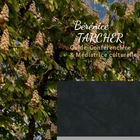
Bérénice
TARCHER
Guide-Conférencière
& Médiatrice culturelle