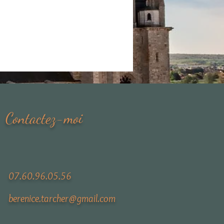
Contactez-moi
07.60.96.05.56
berenice.tarcher@gmail.com