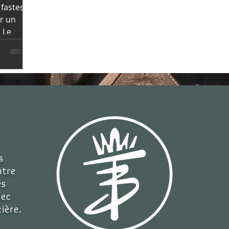
 fastes
r un
: Le
s
ntre
es
vec
ière.