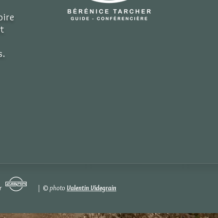
oire
t
s.
logo par | © photo
Valentin Videgrain