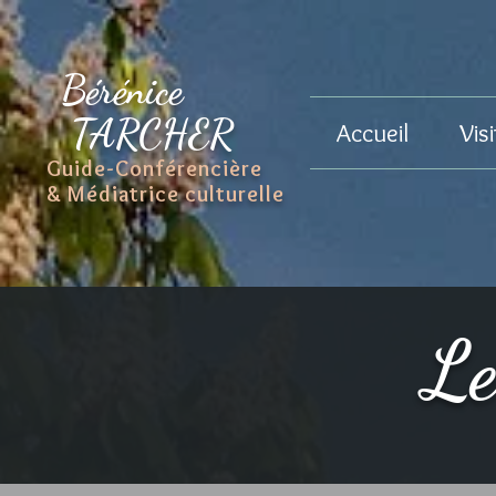
Bérénice
TARCHER
Accueil
Vis
Guide-Conférencière
& Médiatrice culturelle
Le