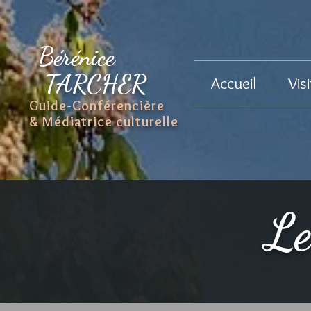
Bérénice
TARCHER
Accueil
Vis
Guide-Conférencière
& Médiatrice culturelle
Le