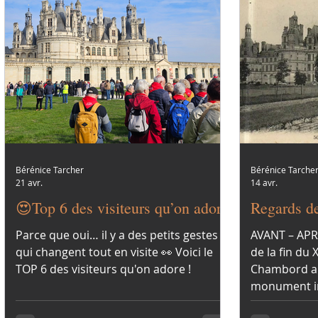
Bérénice Tarcher
Bérénice Tarche
21 avr.
14 avr.
😍Top 6 des visiteurs qu’on adore
Regards de
Parce que oui… il y a des petits gestes
AVANT – APR
qui changent tout en visite 👀 Voici le
de la fin du 
TOP 6 des visiteurs qu'on adore !
Chambord a
monument in
façade, quel