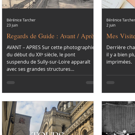
Bérénice Tarcher
Bérénice Tarche
23 juin
2 juin
Regards de Guide : Avant / Après
Mes Visit
AVANT – APRES Sur cette photographie
Derrière cha
du début du XXᵉ siècle, le pont
il y a bien 
suspendu de Sully-sur-Loire apparaît
imprimées.
avec ses grandes structures
métalliques et ses élégantes traverses.
Des passants en habits d’époque
traversent l’ouvrage pendant qu’au loin
se dessine la silhouette du château de
Sully-sur-Loire.