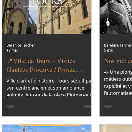
Bérénice Tarcher
Bérénice Tarche
19 mai
5 mai
📍Ville de Tours – Visites
Nos métier
Guidées Privative / Private
✒️ Une plong
Guided Tours
métiers oubl
Ville d’art et d’histoire, Tours séduit par
rapidité et vie d
son centre ancien et son ambiance
l’automatisa
animée. Autour de la place Plumereau,
dans les sal
maisons à pans de bois et hôtels
et du début 
particuliers racontent l’évolution de la
aujourd’hui 
ville du Moyen Âge à la Renaissance.
spectacle : c
Une ville vivante, au cœur du Val de
Loire.