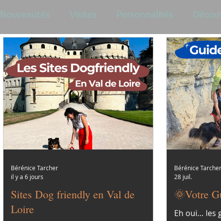
Nouveautés
Visites
Personnalités
Décou
Bérénice Tarcher
Bérénice Tarche
il y a 6 jours
28 juil.
Sites Dog friendly en Val de
🌞Votre G
Loire
Eh oui… les 