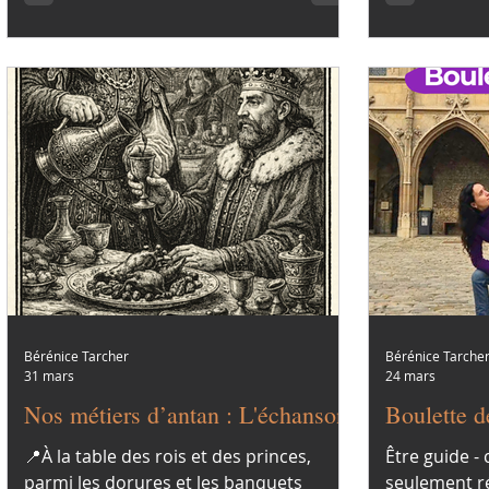
fièrement. L
élégantes, l
chapeaux so
L'occasion d
changement
Bérénice Tarcher
Bérénice Tarche
31 mars
24 mars
Nos métiers d’antan : L'échanson
Boulette 
📍À la table des rois et des princes,
Être guide - 
parmi les dorures et les banquets
seulement ré