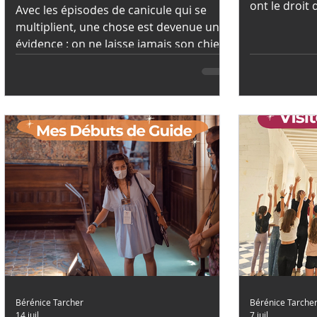
ont le droit 
Avec les épisodes de canicule qui se
multiplient, une chose est devenue une
évidence : on ne laisse jamais son chien
dans une voiture, même pour quelques
minutes. Et lorsqu'on part en vacances,
il est toujours un peu frustrant de
devoir laisser son compagnon à la
location pendant que l'on visite. La
bonne nouvelle, c'est que de plus en
plus de sites touristiques deviennent
dog friendly !
Bérénice Tarcher
Bérénice Tarche
14 juil.
7 juil.