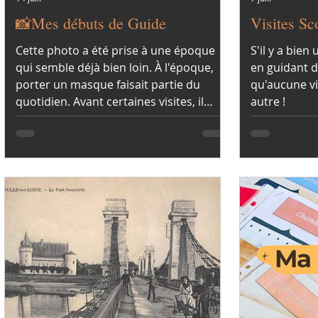
📸Mes débuts de Guide
Visites S
Cette photo a été prise à une époque
S'il y a bien
qui semble déjà bien loin. À l'époque,
en guidant d
porter un masque faisait partie du
qu'aucune vi
quotidien. Avant certaines visites, il
autre !
fallait présenter une attestation,
effectuer des tests et s'adapter sans
cesse à de nouvelles règles.