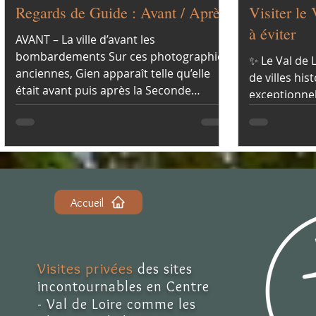
Regards de Guide : Avant / Après
Visiter le 
à éviter
AVANT – La ville d’avant les
bombardements Sur ces photographies
✨ Le Val de 
anciennes, Gien apparaît telle qu’elle
de villes hi
était avant puis après la Seconde
exceptionnel
Guerre mondiale. L'occasion de pouvoir
vrai souveni
comparer le changement opéré.
fréquentes… 
Accueil
Visites privées
des sites
incontournables en Centre
- Val de Loire comme les