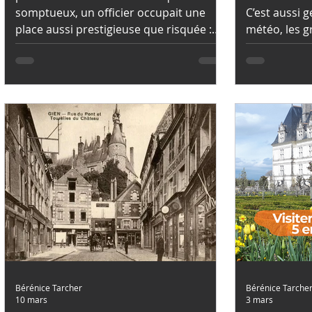
somptueux, un officier occupait une
C’est aussi g
place aussi prestigieuse que risquée :
météo, les g
l’échanson.
honnêtes : se tr
dans Boulett
partage mes p
moments où 
exactement
finissent sou
monde.
Bérénice Tarcher
Bérénice Tarche
10 mars
3 mars