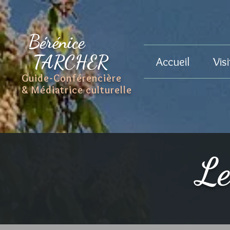
Bérénice
TARCHER
Accueil
Vis
Guide-Conférencière
& Médiatrice culturelle
Le