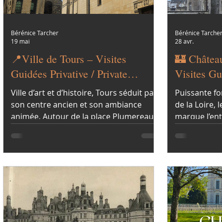
Bérénice Tarcher
Bérénice Tarche
19 mai
28 avr.
📍Ville de Tours – Visites
🏰 Château
Guidées Privative / Private
Visites Guidée
Guided Tours
Guided To
Ville d’art et d’histoire, Tours séduit par
Puissante fo
son centre ancien et son ambiance
de la Loire, 
animée. Autour de la place Plumereau,
marque l’ent
maisons à pans de bois et hôtels
Loire. Constru
particuliers racontent l’évolution de la
conserve l’
ville du Moyen Âge à la Renaissance.
château médi
Une ville vivante, au cœur du Val de
massives et s
Loire.
demeure de 
de Sully et m