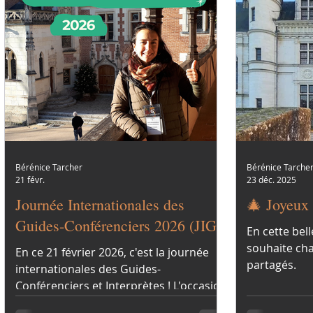
changement opéré.
Bérénice Tarcher
Bérénice Tarche
21 févr.
23 déc. 2025
Journée Internationales des
🎄 Joyeux 
Guides-Conférenciers 2026 (JIG)
En cette bell
souhaite ch
En ce 21 février 2026, c'est la journée
partagés.
internationales des Guides-
Conférenciers et Interprètes ! L'occasion
pour moi de partager un peu plus sur