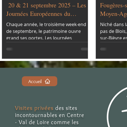
20 & 21 septembre 2025 – Les
Fougères-s
Journées Européennes du
Moyen-Age
Patrimoine
Chaque année, le troisième week-end
Niché dans la
de septembre, le patrimoine ouvre
pas de Blois
grand ses portes. Les Journées
sur-Bièvre e
Européennes du Patrimoine (JEP), c’est
méconnu du V
l’occasion rêvée de (re)découvrir les
XVe siècle s
trésors historiques qui nous entourent,
manoir féodal
souvent sous un autre angle.
forteresse m
fossés, chem
Accueil
Visites privées
des sites
incontournables en Centre
- Val de Loire comme les