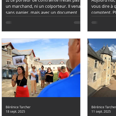
un marchand, ni un colporteur. Il venait
vous dire à 
sans panier, mais avec un document
comptent. P
redouté : la contrainte, c’est-à-dire
retours reçu
l’ordre officiel de payer une somme due
guidées — a
au roi, à l’administration… ou parfois au
bienveillant
seigneur local.
souvenirs pa
Bérénice Tarcher
Bérénice Tarche
18 sept. 2025
11 sept. 2025