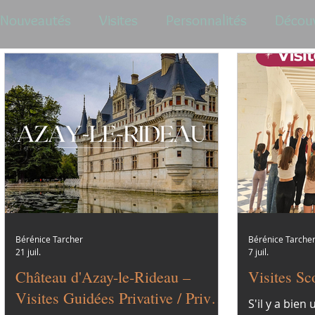
Nouveautés
Visites
Personnalités
Décou
Bérénice Tarcher
Bérénice Tarche
21 juil.
7 juil.
Château d'Azay-le-Rideau –
Visites S
Visites Guidées Privative / Private
S'il y a bien