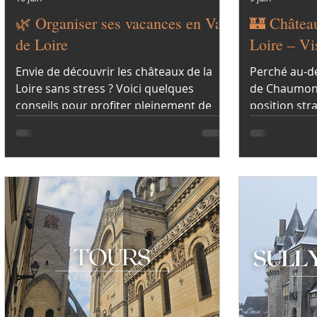
🌿 Organiser ses vacances en Val
🏰 Châtea
de Loire
Loire – Vi
/ Private 
Envie de découvrir les châteaux de la
Perché au-de
Loire sans stress ? Voici quelques
de Chaumont
conseils pour profiter pleinement de
position str
votre séjour 👇
Âge. Forteres
demeure aris
connu de no
au fil des siè
indissociabl
des Jardins, 
patrimoine, 
contempora