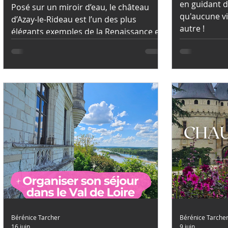
Guided Tours
en guidant d
Posé sur un miroir d’eau, le château
qu'aucune vi
d’Azay-le-Rideau est l’un des plus
autre !
élégants exemples de la Renaissance en
Val de Loire. Construit au XVIᵉ siècle, il
mêle traditions françaises et influences
italiennes dans une architecture
raffinée.
Bérénice Tarcher
Bérénice Tarche
16 juin
9 juin