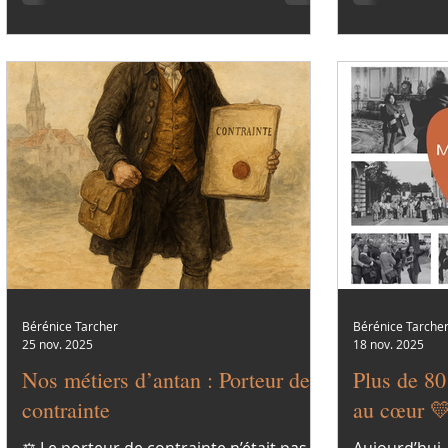
mon métier de guide.
Bérénice Tarcher
Bérénice Tarche
25 nov. 2025
18 nov. 2025
Nos métiers d’antan : Porteur de
Plus de 80
contrainte
au cœur 
⚖️ Le porteur de contrainte n’était pas
Aujourd’hui,