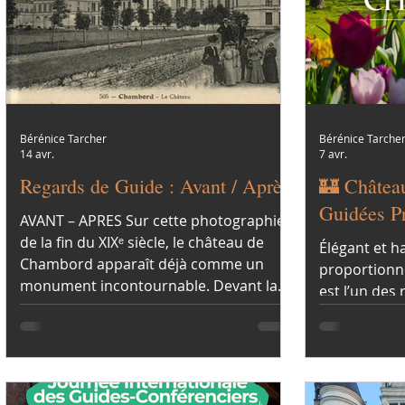
Bérénice Tarcher
Bérénice Tarche
14 avr.
7 avr.
Regards de Guide : Avant / Après
🏰 Châtea
Guidées Privati
AVANT – APRES Sur cette photographie
Guided To
de la fin du XIXᵉ siècle, le château de
Élégant et 
Chambord apparaît déjà comme un
proportionn
monument incontournable. Devant la
est l’un des
façade, quelques visiteurs posent
Loire à avoi
fièrement. Les silhouettes sont
interruption
élégantes, les robes longues, les
XVIIᵉ siècle.
chapeaux soigneusement portés.
il est aussi 
L'occasion de pouvoir comparer le
château de M