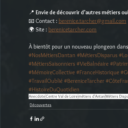
📍 
Envie de découvrir d’autres métiers oub
📧 Contact : 
berenice.tarcher@gmail.com
🌍 Site : 
berenicetarcher.com
À bientôt pour un nouveau plongeon dans 
#NosMétiersDantan
#MétiersDisparus
#Lo
#MétiersSaisonniers
#VieBalnéaire
#Patri
#MémoireCollective
#FranceHistorique
#G
#TravailOublié
#BereniceTarcher
#CôteFra
#HistoireDuQuotidien
Anecdote
Centre Val de Loire
métiers d'Antan
Métiers Disp
Découvertes