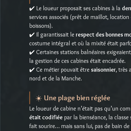
✔️ Le loueur proposait ses cabines à la 
dem
services associés (prêt de maillot, location
boissons).
✔️ Il garantissait le 
respect des bonnes m
costume intégral et où la mixité était parfo
✔️ Certaines stations balnéaires exigeaien
la gestion de ces cabines était encadrée.
✔️ Ce métier pouvait être 
saisonnier
, très
nord et de la Manche.
☀️ 
Une plage bien réglée
Le loueur de cabine n’était pas qu’un com
était codifiée
 par la bienséance, la classe
fait sourire… mais sans lui, pas de bain d