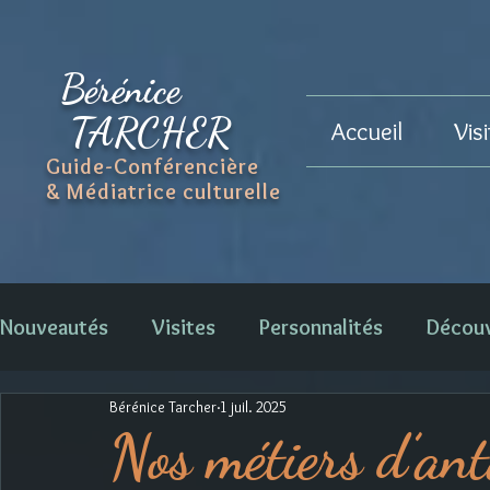
Bérénice
TARCHER
Accueil
Vis
Guide-Conférencière
& Médiatrice culturelle
Nouveautés
Visites
Personnalités
Décou
Bérénice Tarcher
1 juil. 2025
Nos métiers d’ant