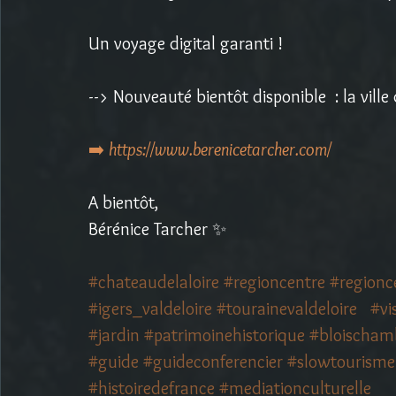
Un voyage digital garanti ! 
--> Nouveauté bientôt disponible  : la vill
➡️ 
https://www.berenicetarcher.com/
A bientôt,
Bérénice Tarcher ✨
#chateaudelaloire
#regioncentre
#regionc
#igers_valdeloire
#tourainevaldeloire
#vi
#jardin
#patrimoinehistorique
#bloischam
#guide
#guideconferencier
#slowtourisme
#histoiredefrance
#mediationculturelle