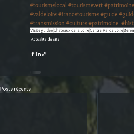
#tourismelocal
#tourismevert
#patrimoine
#valdeloire
#francetourisme
#guide
#guid
#transmission
#culture
#patrimoine
#his
Visite guidée
Châteaux de la Loire
Centre Val de Loire
Bérén
Actualité du site
Posts récents