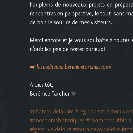
J’ai pleins de nouveaux projets en préparat
rencontres en perspective, le tout  sans ma
de bon le sourire de mes visiteurs. 
Merci encore et je vous souhaite à toutes e
n'oubliez pas de rester curieux!
➡️ 
https://www.berenicetarcher.com/
A bientôt,
Bérénice Tarcher ✨
#chateaudelaloire
#regioncentre
#oeuvred
#anecdoteshistoriques
#chambord
#blois
#igers_valdeloire
#tourainevaldeloire
#ma