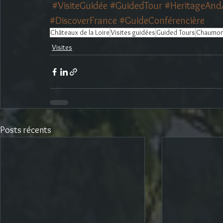
#VisiteGuidée
#GuidedTour
#HeritageAnd
#DiscoverFrance
#GuideConférencière
Châteaux de la Loire
Visites guidées
Guided Tours
Chaumont
Visites
Posts récents