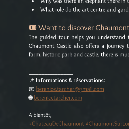
Why was there an elephant there in 
What role do the art centre and garde
🎟️ Want to discover Chaumont 
The guided tour helps you understand th
Chaumont Castle also offers a journey t
farm, historic park and castle, there is m
______________
📌 
Informations & réservations:
📧 
berenice.tarcher@gmail.com
🌐 
berenicetarcher.com
A bientôt, 
#ChateauDeChaumont
#ChaumontSurLoi