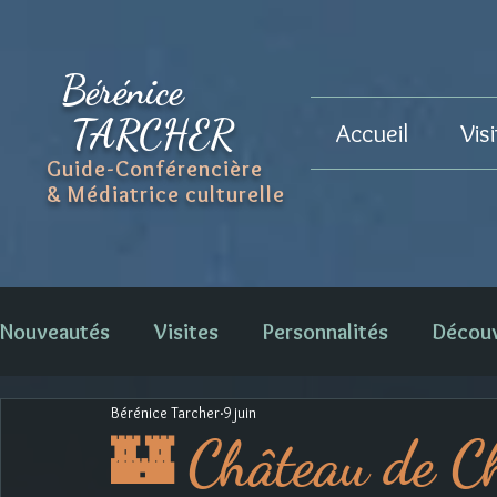
Bérénice
TARCHER
Accueil
Vis
Guide-Conférencière
& Médiatrice culturelle
Nouveautés
Visites
Personnalités
Décou
Bérénice Tarcher
9 juin
🏰 Château de C